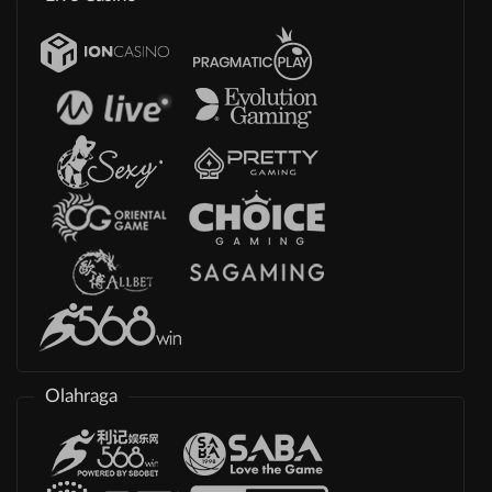
Olahraga