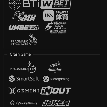
Crash Game