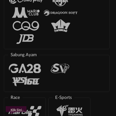
Sabung Ayam
Race
E-Sports
Klik Sini