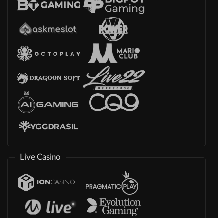
Live Casino