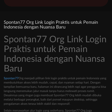
Spontan77 Org Link Login Praktis untuk Pemain
Indonesia dengan Nuansa Baru
Spontan77 Org Link Login
Praktis untuk Pemain
Indonesia dengan Nuansa
Baru
Spontan77
Org menjadi pilihan link login praktis untuk pemain Indonesia yang
membutuhkan akses lebih mudah, cepat, dan nyaman setiap hari. Dengan
tampilan bernuansa baru, halaman ini dirancang lebih rapi agar pengguna bisa
langsung menemukan jalur masuk tanpa harus melewati proses rumit.
Desainnya yang ringan juga membuat Spontan77 Org lebih mudah dibuka
melalui berbagai perangkat, baik dari ponsel maupun desktop, sehingga
pengalaman akses terasa lebih stabil dan responsif.
Selain menawarkan alur login yang sederhana, Spontan77 Org juga