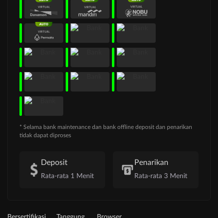
* Selama bank maintenance dan bank offline deposit dan penarikan
tidak dapat diproses
Deposit
Penarikan
Rata-rata 1 Menit
Rata-rata 3 Menit
Bersertifikasi
Tanggung
Browser