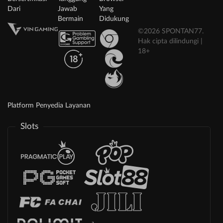
Dari
Jawab
Yang
Bermain
Didukung
©2026 SPONTAN77.
Hak cipta dilindungi |
18+
Platform Penyedia Layanan
Slots