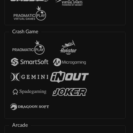
Crash Game
Arcade